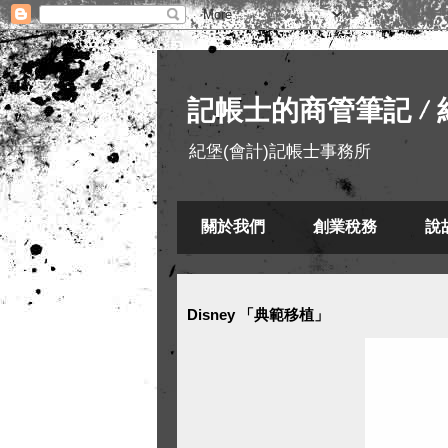
記帳士的商管筆記 / 
紀堡(會計)記帳士事務所
關於我們
創業稅務
說
Disney 「典範移植」