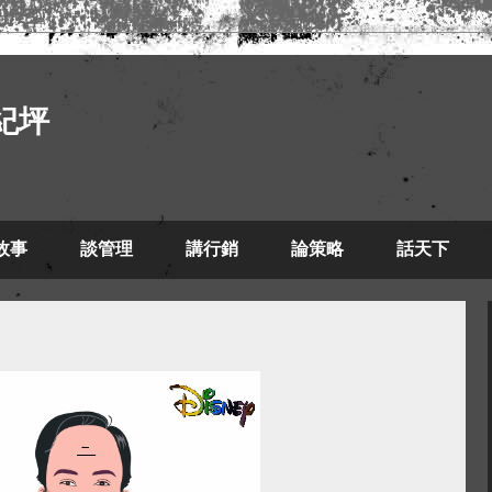
紀坪
故事
談管理
講行銷
論策略
話天下