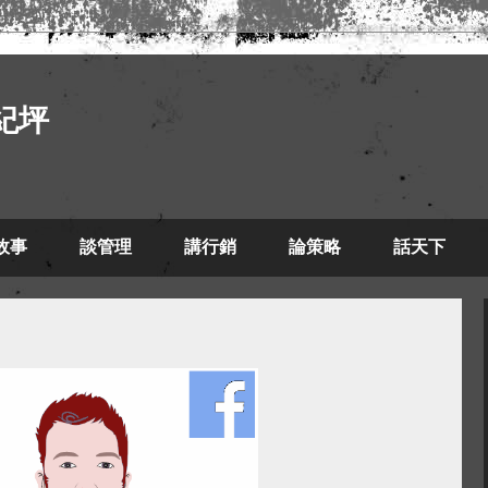
紀坪
故事
談管理
講行銷
論策略
話天下