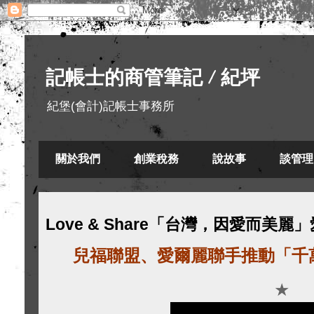
記帳士的商管筆記 / 紀坪
紀堡(會計)記帳士事務所
關於我們
創業稅務
說故事
談管理
Love & Share「台灣，因愛而美
兒福聯盟、愛爾麗聯手推動「千
★