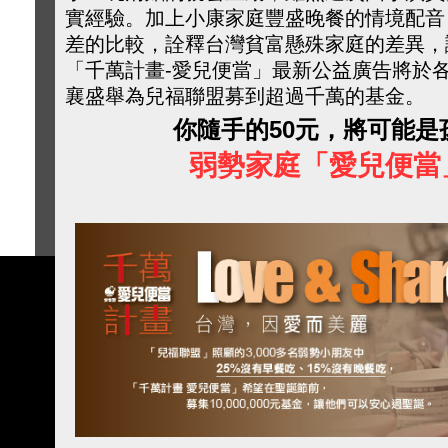
實經驗。加上小康家庭豐盛晚餐的情境配音
差的比較，詮釋台灣貧富懸殊家庭的差異，
「千萬計畫-愛兒便當」最新公益廣告將於
襄盛舉為兒福聯盟募到超過千萬的基金。
你隨手的50
元，將可能是
弱勢家庭「愛兒便當