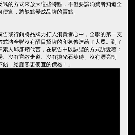
反諷的方式來放大這些特點，不但要讓消費者知道全
何便宜，將缺點變成品牌的賣點。
廣告或行銷將品牌力打入消費者心中，全聯的第一支
方式將全聯沒有醒目招牌的印象傳達給了大眾。到了
來素人邱彥翔代言，在廣告中以詼諧的方式訴說著：
場、沒有寬敞走道、沒有拋光石英磚、沒有漂亮制
下錢，給顧客更便宜的價格！」