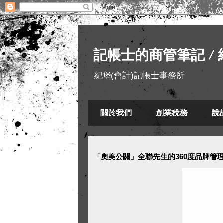
記帳士的商管筆記 / 
紀堡(會計)記帳士事務所
關於我們
創業稅務
說
「奧美公關」全聯先生的360度品牌管