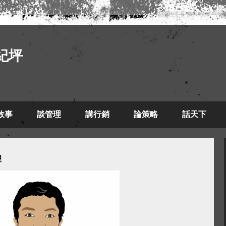
紀坪
故事
談管理
講行銷
論策略
話天下
理