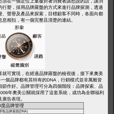
必須在一個定位上重覆對著消費者講想說的話，讓消
的行塑，採用品牌羅盤的方式來進行品牌探測，透過
覺、聲譽及產品來探索，目標顧客不同時，各面向都
息息相扣，有一個完整且清楚的連結。
算就可實現，
在經過品牌羅盤的檢視後，接下來奧美
每一個品牌都有其特有的DNA，行銷模式並非萬般皆
細節作好。品牌管理可分為四個階段：品牌探索、品
006年奧美公關就採用了這套系統，成功為全聯福利
及廣告表現。
60度品牌管理
取品牌基因(DNA)