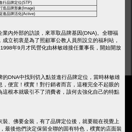
行品牌定位(STP)
品牌形象(Image)
品牌活化(Active)
業內外部的訪談，來萃取品牌基因(DNA)。全聯福
，成立初衷是為了照顧軍公教人員所設立的福利站，
1998年9月才民營化由林敏雄接任董事長，開始開放
牌的DNA中找到切入點並進行品牌定位，當時林敏雄
息，便宜！樸實！對行銷者而言，這種完全不起眼的
為這根本就吸引不了消費者，該何去強化自己的特點
衣裝、佛要金裝，有了品牌定位後，就要能在視覺上
ge)，最後他們決定保留全聯的固有特色，樸實的店面裝