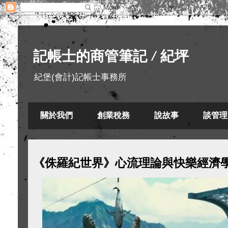
記帳士的商管筆記 / 紀坪
紀堡(會計)記帳士事務所
關於我們
創業稅務
說故事
談管理
《侏羅紀世界》心流理論與快樂經濟