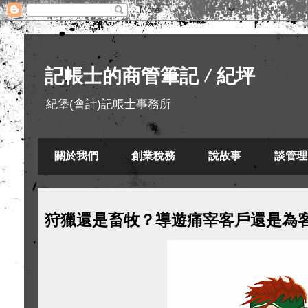
記帳士的商管筆記 / 紀坪
紀堡(會計)記帳士事務所
關於我們
創業稅務
說故事
談管理
狩獵還是畜牧？導遊痛宰客戶還是為