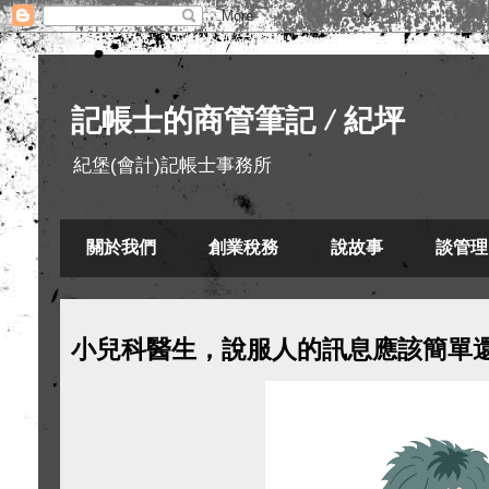
記帳士的商管筆記 / 紀坪
紀堡(會計)記帳士事務所
關於我們
創業稅務
說故事
談管理
小兒科醫生，說服人的訊息應該簡單