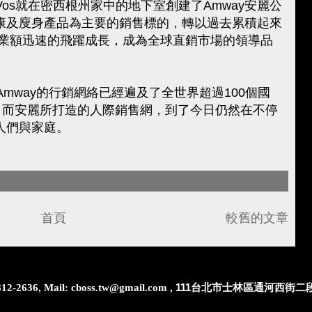
ick DeVos就在密西根州家中的地下室創建了Amway安麗公
te的健康及廋身產品為主要的銷售標的，轉以過去累積起來
營業額迅速的飛躍成長，成為全球直銷市場的領導品
mway的行銷網絡已經遍及了全世界超過100個國
，而安麗所打造的人際銷售網，到了今日仍然在不停
人們與家庭。
首頁
較舊的文章
111台北市士林區通河西街二段
2636, Mail: cboss.tw@gmail.com ,