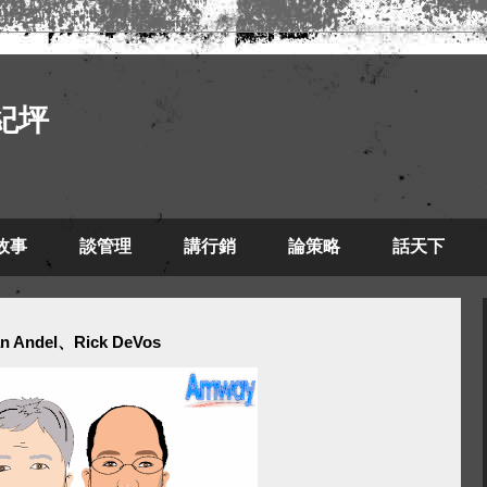
紀坪
故事
談管理
講行銷
論策略
話天下
Andel、Rick DeVos