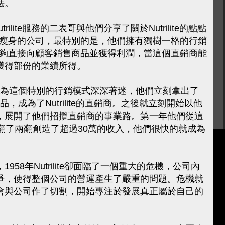
法。
Nutrilite服務的二表哥與他們分享了關於Nutrilite的點點
售健康及瘦身的公司，最特別的是，他們擁有獨樹一格的行銷
直銷商能夠直接向顧客銷售商品並獲得利潤，當這個直銷商能
獲得部份的業績所得。
DeVos立刻為這個特別的行銷模式深深著迷，他們立刻拿出了
及商品，成為了Nutrilite的直銷商。之後就立刻開始以他
，展開了他們招攬直銷商的事業路。第一年他們從這
翻了兩翻創造了超過30萬的收入，他們很快的就成為
58年Nutrilite卻面臨了一個重大的危機，公司內
爭，使得整個公司的營運產生了嚴重的問題。危機就
會與公司作了切割，開始專注於發展真正屬於自己的