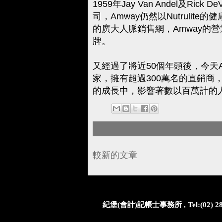
1959年Jay Van Andel及R
司，Amway仍然以Nutruli
的廣大人脈銷售網，Amway的
牌。
又經過了將近50個年頭後，今天A
家，擁有超過300萬名的直銷商
的成長中，影響著數以百萬計的
較新的文章
紀堡(會計)記帳士事務所 , Tel:(02) 2812-