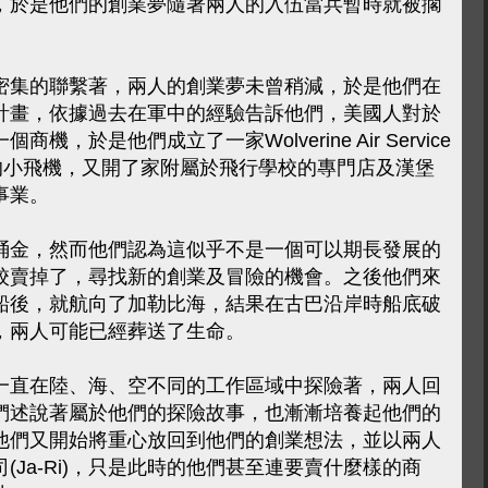
，於是他們的創業夢隨著兩人的入伍當兵暫時就被擱
密集的聯繫著，兩人的創業夢未曾稍減，於是他們在
計畫，依據過去在軍中的經驗告訴他們，美國人對於
，於是他們成立了一家Wolverine Air Service
的小飛機，又開了家附屬於飛行學校的專門店及漢堡
事業。
桶金，然而他們認為這似乎不是一個可以期長發展的
校賣掉了，尋找新的創業及冒險的機會。之後他們來
船後，就航向了加勒比海，結果在古巴沿岸時船底破
，兩人可能已經葬送了生命。
一直在陸、海、空不同的工作區域中探險著，兩人回
們述說著屬於他們的探險故事，也漸漸培養起他們的
他們又開始將重心放回到他們的創業想法，並以兩人
Ja-Ri)，只是此時的他們甚至連要賣什麼樣的商