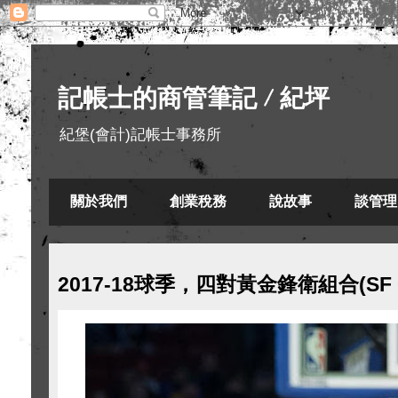
記帳士的商管筆記 / 紀坪
紀堡(會計)記帳士事務所
關於我們
創業稅務
說故事
談管理
2017-18球季，四對黃金鋒衛組合(SF +