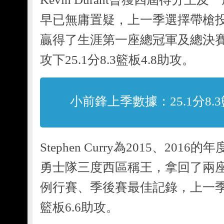
早已無庸置疑，上一季選擇帶槍
贏得了生涯第一座總冠軍及總決賽
攻下25.1分8.3籃板4.8助攻。
小前鋒上季數據：25.1分8.3
Stephen Curry為2015、20
勇士隊三度西區稱王，拿回了兩
例行賽、季後賽最佳記錄，上一季平均
籃板6.6助攻。