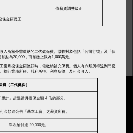
依薪資調整級距
投保金額員工
收入所額外需繳納的二代健保費。徵收對象包括「公司行號」及「個
起扣點為
20,000
，而扣繳上限為
1,000
萬元。
工當月投保金額總額時，需繳納補充保費。個人有六類所得達到門檻
、執行業務所得、股利所得、利息所得、及租金收入。
保費（二代健保）
「累計」超過當月投保金額
4
倍的部分。
付金額達公告「基本工資」之薪資所得。
單次給付達
20,000
元。