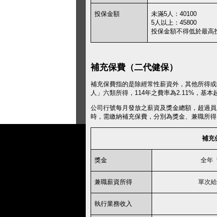
投保金額
未滿
5
人：
40100
5
人以上：
45800
投保金額不得低於最高
補充保費（二代健保）
補充保費指的是除經常性薪資外，其他所得或
人」六類所得，114
年之費率為
2.11%
，基本
公司行號每月發放之薪資及獎金總額，超過員
時，需繳納補充保費，分別為獎金、兼職所得
補充
獎金
全年
兼職薪資所得
單次給
執行業務收入