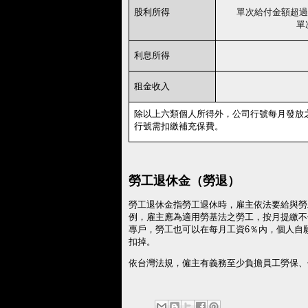
股利所得
單次給付金額超過
單
利息所得
租金收入
除以上六類個人所得外，公司行號每月發放
行號需扣繳補充保費。
勞工退休金（勞退）
勞工退休金指勞工退休時，雇主依法要給與勞
例，雇主應為適用勞基法之勞工，按月提繳不
專戶，勞工也可以在每月工資
6％
內，個人自
扣掉。
依台灣法規，僱主有義務至少負擔員工勞保、