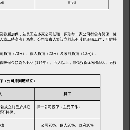
加保
要加保
及眷屬加保，若員工在多家公司任職，原則每一家公司都需有勞保，健
入或工時高者）為主。公司負責人於設立前若有其他正職工作，可維持
司負擔（
70%
）、個人負擔（
20%
）及政府負擔（
10%)
）。
低投保金額為
40100
（
114
年）。
五人以上，最低投保金額
45800
。
另投
保（公司原則應成立）
人
員工
但若成立前已於其它
擇一公司投保（主要工作）
暫不轉保。
負擔
公司
70%
、個人
20%
、政府
10%