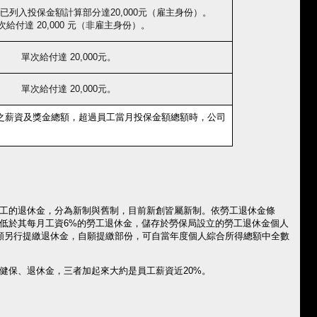
已列入投保金額計算部分達
20,000
元（雇主身份）。
次給付達
20,000
元（非雇主身份）。
單次給付達
20,000
元。
單次給付達
20,000
元。
之薪資及獎金總額，超過員工當月投保金額總額時，公司
工的退休金，分為新制與舊制，目前新創皆屬新制。
依勞工退休金條
低於其每月工資
6%
的勞工退休金，儲存於勞保局設立的勞工退休金個人
願另行提繳退休金，自願提繳部份，可自當年度個人綜合所得總額中全數
健保、退休金，三者加起來大約是員工薪資近
20%
。