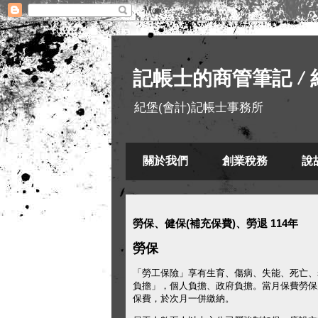
記帳士的商管筆記 / 
紀堡(會計)記帳士事務所
關於我們
創業稅務
說
勞保、健保(補充保費)、勞退 114年
勞保
「勞工保險」享有生育、傷病、失能、死亡、
負擔」，個人負擔、政府負擔。當月保費勞保
保費，於次月一併繳納。