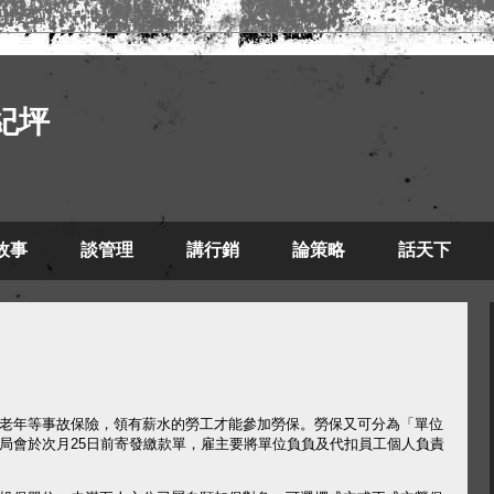
紀坪
故事
談管理
講行銷
論策略
話天下
老年等事故保險，領有薪水的勞工才能參加勞保。勞保又可分為「單位
局會於次月
25
日前寄發繳款單，雇主要將單位負負及代扣員工個人負責