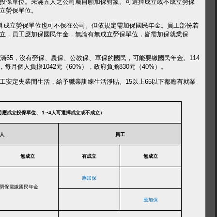
投保單位。未滿五人之公司屬自願加保對象。可選擇成立或不成立勞保
立勞保單位。
算成立勞保單位也可不保在公司。但依規定需加保國民年金。員工部份若
立，員工應加保國民年金，無論有無成立勞保單位，皆需加保就業保
滿
65
，沒有勞保、農保、公教保、軍保的國民，可能要繳國民年金。114
，每月個人負擔
1042
元（
60%
），政府負擔830元（
40%
）。
工安定失業間生活，給予職業訓練生活淨貼。
15
以上
65
以下都應有就業
司應成立投保單位、１~4人可選擇成立或不成立）
人
員工
無成立
有成立
無成立
應加保
勞保需繳國民年金
應加保