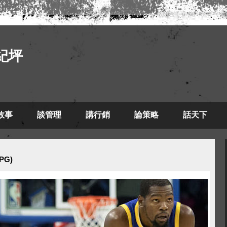
紀坪
故事
談管理
講行銷
論策略
話天下
PG)