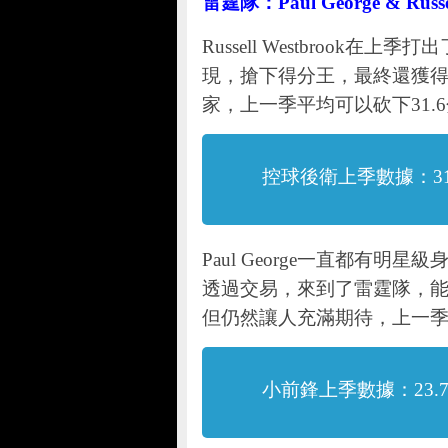
雷霆隊：Paul George & Russel
Russell Westbroo
現，搶下得分王，最終還獲得
家，上一季平均可以砍下31.6分
控球後衛上季數據：31.6
Paul George一直都有
透過交易，來到了雷霆隊，能否與R
但仍然讓人充滿期待，上一季平均
小前鋒上季數據：23.7