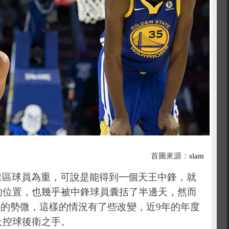
首圖來源：
slam
禁區球員為重，可說是能得到一個天王中鋒，就
的位置，也幾乎被中鋒球員囊括了半邊天，然而
的勢微，這樣的情況有了些改變，近9年的年度
及控球後衛之手。