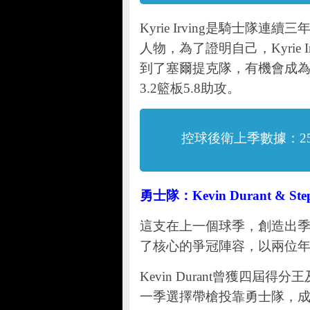
Kyrie Irving是騎士
人物，為了證明自己，Kyrie
到了塞爾提克隊，有機會成為
3.2籃板5.8助攻。
控球後衛上季數據：25.
勇士隊：Kevin Durant & Step
這支在上一個球季，創造出
了核心的爭冠陣容，以兩位年度MVP 
Kevin Durant曾獲四
一季選擇帶槍投靠勇士隊，