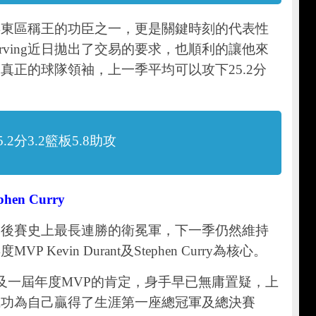
隊連續三年東區稱王的功臣之一，更是關鍵時刻的代表性
 Irving近日拋出了交易的要求，也順利的讓他來
真正的球隊領袖，上一季平均可以攻下25.2分
2分3.2籃板5.8助攻
hen Curry
季後賽史上最長連勝的衛冕軍，下一季仍然維持
Kevin Durant及Stephen Curry為核心。
屆得分王及一屆年度MVP的肯定，身手早已無庸置疑，上
成功為自己贏得了生涯第一座總冠軍及總決賽