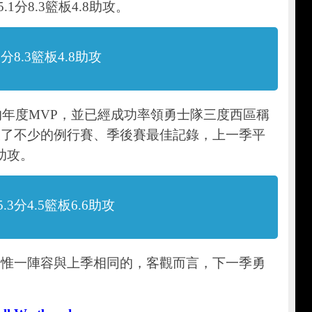
1分8.3籃板4.8助攻。
分8.3籃板4.8助攻
5、2016的年度MVP，並已經成功率領勇士隊三度西區稱
破了不少的例行賽、季後賽最佳記錄，上一季平
6助攻。
3分4.5籃板6.6助攻
，惟一陣容與上季相同的，客觀而言，下一季勇