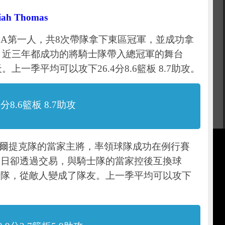
ah Thomas
當今的NBA第一人，共8次帶隊拿下東區冠軍，並成功拿
。近三年都成功的將騎士隊帶入總冠軍的舞台
上一季平均可以攻下26.4分8.6籃板 8.7助攻。
8.6籃板 8.7助攻
季原先是塞爾提克隊的當家主將，率領球隊成功在例行賽
近日卻透過交易，與騎士隊的當家控後互換球
士隊，從敵人變成了隊友。上一季平均可以攻下