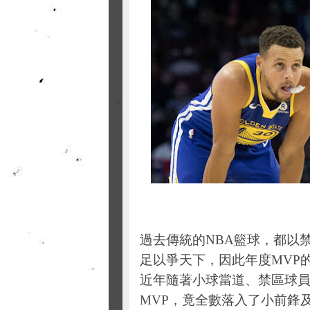
過去傳統的NBA籃球，都以
足以爭天下，因此年度MVP
近年隨著小球當道、禁區球員
MVP，竟全數落入了小前鋒