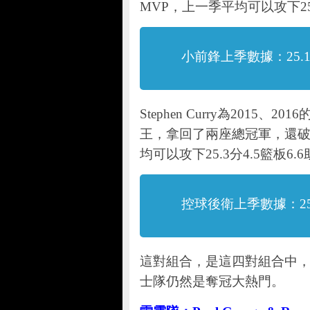
MVP，上一季平均可以攻下25.
小前鋒上季數據：25.1
Stephen Curry為201
王，拿回了兩座總冠軍，還
均可以攻下25.3分4.5籃板6.
控球後衛上季數據：25.
這對組合，是這四對組合中
士隊仍然是奪冠大熱門。