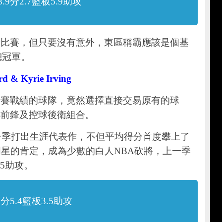
9分2.7籃板5.9助攻
場比賽，但只要沒有意外，東區稱霸應該是個基
總冠軍。
d & Kyrie Irving
行賽戰績的球隊，竟然選擇直接交易原有的球
小前鋒及控球後衛組合。
rd在上一季打出生涯代表作，不但平均得分首度攀上了
明星的肯定，成為少數的白人NBA砍將，上一季
.5助攻。
分5.4籃板3.5助攻