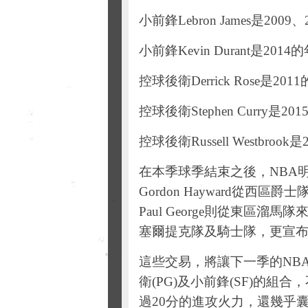
小前鋒Lebron James是200
小前鋒Kevin Durant是201
控球後衛Derrick Rose是20
控球後衛Stephen Curry是2
控球後衛Russell Westbroo
在本季球季結束之後，NBA
Gordon Hayward從
Paul George則從東區
塞爾提克隊及騎士隊，更宣布互換當家明
這些交易，將讓下一季的NB
衛(PG)及小前鋒(SF)的
過20分的進攻火力，還幾乎