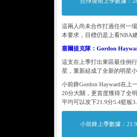
控球後衛上季數據：28.
這兩人尚未合作打過任何一
本要求，目標仍是上看NBA
塞爾提克隊：
Gordon Haywar
這支在上季打出東區最佳例
星，重新組成了全新的明星
小前鋒Gordon Haywa
20分大關，更首度獲得了全
平均可以攻下21.9分5.4籃板3
小前鋒上季數據：21.9