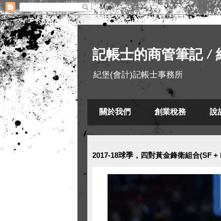
記帳士的商管筆記 / 
紀堡(會計)記帳士事務所
關於我們
創業稅務
說
2017-18球季，四對黃金鋒衛組合(SF + 