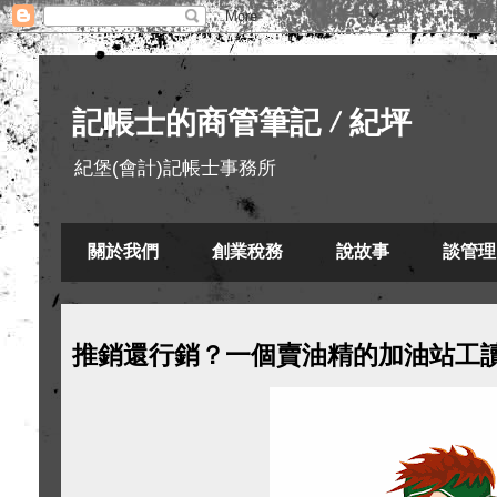
記帳士的商管筆記 / 紀坪
紀堡(會計)記帳士事務所
關於我們
創業稅務
說故事
談管理
推銷還行銷？一個賣油精的加油站工