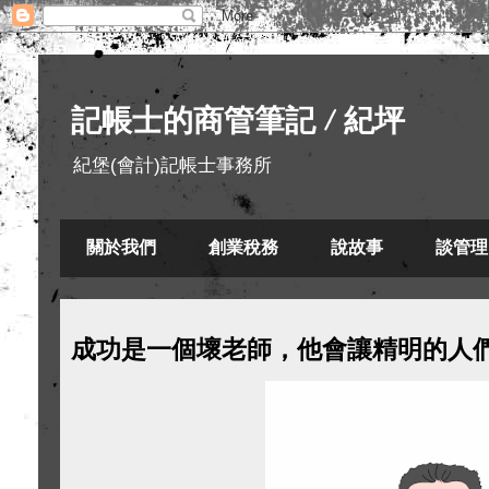
記帳士的商管筆記 / 紀坪
紀堡(會計)記帳士事務所
關於我們
創業稅務
說故事
談管理
成功是一個壞老師，他會讓精明的人