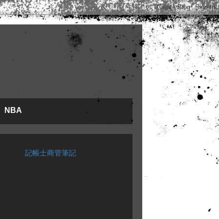
NBA
記帳士商管筆記