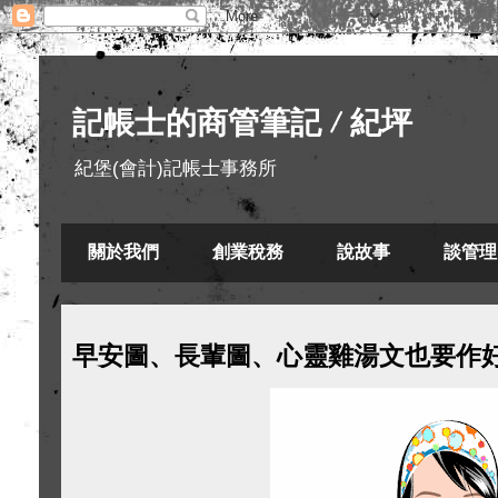
記帳士的商管筆記 / 紀坪
紀堡(會計)記帳士事務所
關於我們
創業稅務
說故事
談管理
早安圖、長輩圖、心靈雞湯文也要作