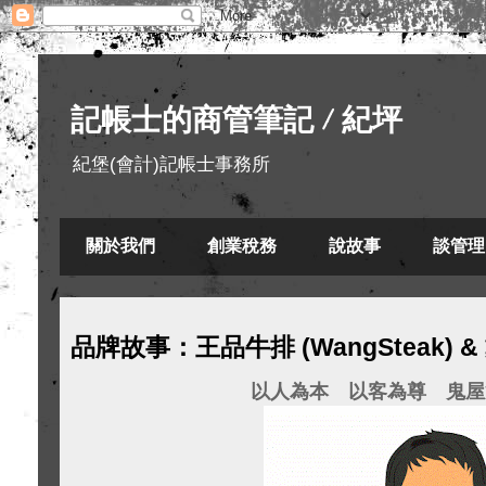
記帳士的商管筆記 / 紀坪
紀堡(會計)記帳士事務所
關於我們
創業稅務
說故事
談管理
品牌故事：王品牛排 (WangSteak) 
以人為本
以客為尊
鬼屋