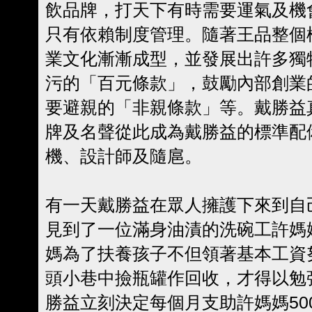
飲品牌，打天下有時需要運氣及機
只有依賴制度管理。隨著王品整個
業文化漸漸成型，並發展出許多獨
污的「百元條款」，鼓勵內部創業
要避親的「非親條款」等。戴勝益
牌及名聲從此成為戴勝益的標準配
機、設計師及隨扈。
有一天戴勝益在眾人擁護下來到自
見到了一位滿身油漬的洗碗工許媽
媽為了扶養孩子不但領著基本工資
頭小巷中撿瓶罐作回收，才得以勉
勝益立刻決定每個月支助許媽媽50