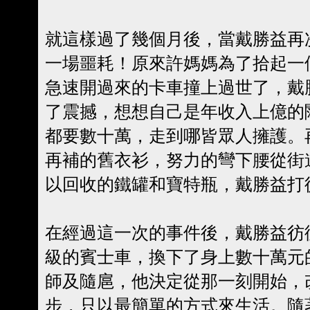
就這樣過了幾個月後，當戴勝益再
一場噩耗！原來許媽媽為了拾起一
急速開過來的卡車撞上過世了，戴
了震撼，想想自己是年收入上億的
都要數十萬，走到哪皆眾人擁護。
再補的舊衣衫，努力的彎下腰從街
以回收的鐵罐和寶特瓶，戴勝益打
在經過這一次的事件後，戴勝益彷
級的賓士車，換下了身上數十萬元
師及隨扈，他決定從那一刻開始，
步，只以最簡單的方式來生活。隨